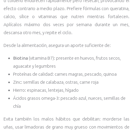
o tolueno endurecen rápidamente pero resecan, provocando el
efecto contrario a medio plazo. Prefiere fórmulas con queratina,
calcio, sílice o vitaminas que nutren mientras fortalecen.
Aplícalos máximo dos veces por semana durante un mes,
descansa otro mes, y repite el ciclo.
Desde la alimentación, asegura un aporte suficiente de:
Biotina
(vitamina B7): presente en huevos, frutos secos,
aguacate y legumbres
Proteínas de calidad: carnes magras, pescado, quinoa
Zinc: semillas de calabaza, ostras, carne roja
Hierro: espinacas, lentejas, hígado
Ácidos grasos omega-3: pescado azul, nueces, semillas de
chía
Evita también los malos hábitos que debilitan: morderse las
uñas, usar limadoras de grano muy grueso con movimientos de