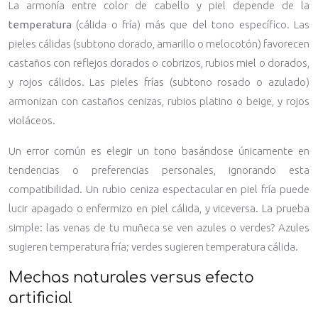
La armonía entre color de cabello y piel depende de la
temperatura
(cálida o fría) más que del tono específico. Las
pieles cálidas (subtono dorado, amarillo o melocotón) favorecen
castaños con reflejos dorados o cobrizos, rubios miel o dorados,
y rojos cálidos. Las pieles frías (subtono rosado o azulado)
armonizan con castaños cenizas, rubios platino o beige, y rojos
violáceos.
Un error común es elegir un tono basándose únicamente en
tendencias o preferencias personales, ignorando esta
compatibilidad. Un rubio ceniza espectacular en piel fría puede
lucir apagado o enfermizo en piel cálida, y viceversa. La prueba
simple: las venas de tu muñeca se ven azules o verdes? Azules
sugieren temperatura fría; verdes sugieren temperatura cálida.
Mechas naturales versus efecto
artificial